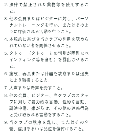
法律で禁止された薬物等を使用するこ
と。
他の会員またはビジターに対し、パーソ
ナルトレーニングを行い、またはそのよ
うに評価される活動を行うこと。
本規約に基づき当クラブの利用を認めら
れていない者を同伴させること。
タトゥー（タトゥーとの判別が困難なペ
インティング等を含む）を露出させるこ
と。
施設、器具または什器を故意または過失
により破損すること。
大声または奇声を発すこと。
他の会員、ビジター、当クラブのスタッ
フに対して暴力的な言動、性的な言動、
誹謗中傷、嫌がらせ、その他の迷惑行為
と受け取られる言動をすること。
当クラブの秩序を乱し、またはその名
誉、信用あるいは品位を傷付けること。