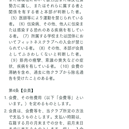
勢力に属し、またはそれらに属する者と
関係を有する者と本部が判断した者。
（5）医師等により運動を禁じられている
者。（6）伝染病、その他、他人に伝染ま
たは感染する恐れのある疾病を有してい
る者。（7）所属する学校または団体にお
いてフィットネスクラブへの入会が禁じ
られている者。（8）その他、本部が会員
としてふさわしくないと判断した者。
（9）筋肉の痙攣、意識の喪失などの症
状、疾病を有している者。（10）会費の
滞納を含め、過去に他クラブから除名通
告を受けたことのある者。
第4条【会員】
会費、その他費用（以下「会費等」とい
います。）を定めるものとします。
会員は、会費等を、当クラブ所定の方法
で支払うものとします。支払い時期は、
在籍する月の月末までの分を、前月末日