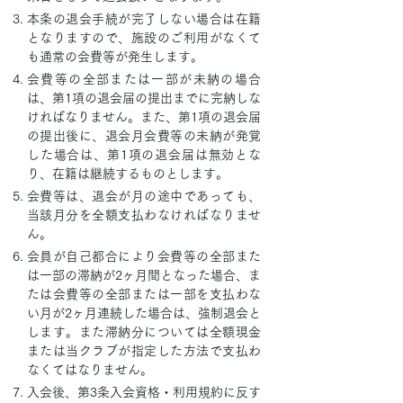
本条の退会手続が完了しない場合は在籍
となりますので、施設のご利用がなくて
も通常の会費等が発生します。
会費等の全部または一部が未納の場合
は、第1項の退会届の提出までに完納しな
ければなりません。また、第1項の退会届
の提出後に、退会月会費等の未納が発覚
した場合は、第1項の退会届は無効とな
り、在籍は継続するものとします。
会費等は、退会が月の途中であっても、
当該月分を全額支払わなければなりませ
ん。
会員が自己都合により会費等の全部また
は一部の滞納が2ヶ月間となった場合、ま
たは会費等の全部または一部を支払わな
い月が2ヶ月連続した場合は、強制退会と
します。また滞納分については全額現金
または当クラブが指定した方法で支払わ
なくてはなりません。
入会後、第3条入会資格・利用規約に反す