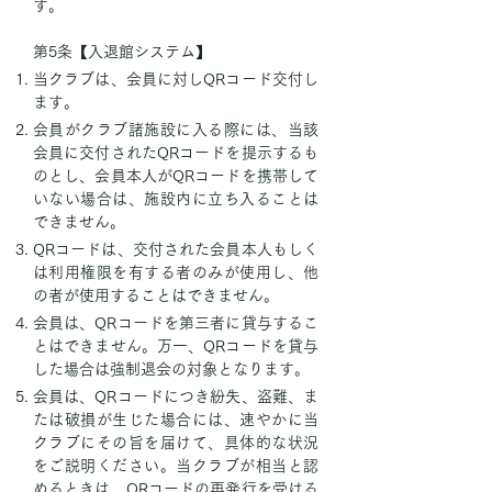
す。
第5条【入退館システム】
当クラブは、会員に対しQRコード交付し
ます。
会員がクラブ諸施設に入る際には、当該
会員に交付されたQRコードを提示するも
のとし、会員本人がQRコードを携帯して
いない場合は、施設内に立ち入ることは
できません。
QRコードは、交付された会員本人もしく
は利用権限を有する者のみが使用し、他
の者が使用することはできません。
会員は、QRコードを第三者に貸与するこ
とはできません。万一、QRコードを貸与
した場合は強制退会の対象となります。
会員は、QRコードにつき紛失、盗難、ま
たは破損が生じた場合には、速やかに当
クラブにその旨を届けて、具体的な状況
をご説明ください。当クラブが相当と認
めるときは、QRコードの再発行を受ける