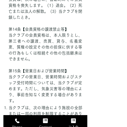
資格を喪失します。（1）退会。（2）死
亡または法人の解散。（3）当クラブを閉
鎖したとき。
第14条【会員資格の譲渡禁止等】
当クラブの会員資格は、本人限りとし、
第三者への譲渡、売買、貸与、名義変
更、質権の設定その他の担保に供する等
の行為もしくは相続その他の包括継承は
できません。
第15条【営業日および営業時間】
当クラブの営業日、営業時間およびスタ
ッフ受付時間については、当クラブが定
めます。ただし、気象災害等の理由によ
り、事前告知なく変更する場合がありま
す。
当クラブは、次の理由により施設の全部
または一部の利用を制限することがあり
ます。そのような制限がなされる場合で
も、当クラブが別に定める場合を除き、
Phone
Contact
ご入会