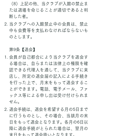
（8）上記の他、当クラブが入館の禁止ま
たは退場を命じることが適切であると判
断した者。
当クラブへの入館禁止中の会員は、禁止
中も会費等を支払わなければならないも
のとします。
第9条【退会】
会員が自己都合により当クラブを退会す
る場合は、自らまたは法律上の権限を確
認できる代理人を通して、当クラブに来
店し、所定の退会届の記入による手続き
を行った上で、月末をもって退会するこ
とができます。電話、電子メール、ファ
ックス等による申し出は受け付けられま
せん。
退会手続は、退会を希望する月の5日まで
に行うものとし、その場合、当該月の末
日をもって退会となります。各月の6日以
降に退会手続がとられた場合は、翌月の
末日をもって退会扱いとなります。