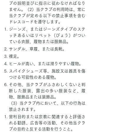
ブの説明並びに指示に従わなければなり
ません。（2）当クラブの利用時は、常に
当クラブが定める以下の禁止事項を含む
ドレスコードを遵守します。
ジーンズ、またはジーンズタイプのステ
ッチあるいはリベット（びょう）がつい
ている衣服、履物または服飾品。
サンダル、草履、または長靴。
裸足。
ヒールが高い、または滑りやすい履物。
スパイクシューズ等、施設又は器具を傷
つける可能性のある履物。
その他、当クラブがふさわしくないと判
断した服装、露出の多い服装など、履
物、服飾品または装飾品。
​（3）当クラブ内において、以下の行為は
禁止されます。
営利目的または宗教に関連すると評価さ
れる勧誘、広告等の活動、その他当クラ
ブの目的と反する活動を行うこと。