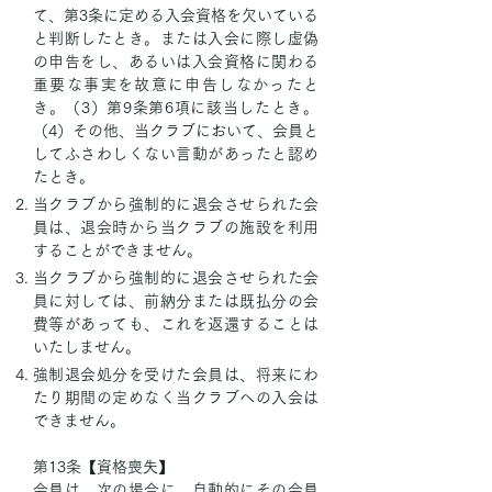
て、第3条に定める入会資格を欠いている
と判断したとき。または入会に際し虚偽
の申告をし、あるいは入会資格に関わる
重要な事実を故意に申告しなかったと
き。（3）第9条第6項に該当したとき。
（4）その他、当クラブにおいて、会員と
してふさわしくない言動があったと認め
たとき。
当クラブから強制的に退会させられた会
員は、退会時から当クラブの施設を利用
することができません。
当クラブから強制的に退会させられた会
員に対しては、前納分または既払分の会
費等があっても、これを返還することは
いたしません。
強制退会処分を受けた会員は、将来にわ
たり期間の定めなく当クラブへの入会は
できません。
第13条【資格喪失】
会員は、次の場合に、自動的にその会員