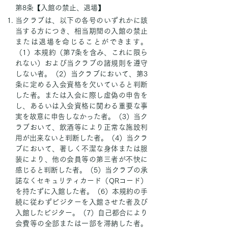
第8条【入館の禁止、退場】
当クラブは、以下の各号のいずれかに該
当する方につき、相当期間の入館の禁止
または退場を命じることができます。
（1）本規約（第7条を含み、これに限ら
れない）および当クラブの諸規則を遵守
しない者。（2）当クラブにおいて、第3
条に定める入会資格を欠いていると判断
した者。または入会に際し虚偽の申告を
し、あるいは入会資格に関わる重要な事
実を故意に申告しなかった者。（3）当ク
ラブおいて、飲酒等により正常な施設利
用が出来ないと判断した者。（4）当クラ
ブにおいて、著しく不潔な身体または服
装により、他の会員等の第三者が不快に
感じると判断した者。（5）当クラブの承
諾なくセキュリティカード（QRコード）
を持たずに入館した者。（6）本規約の手
続に従わずビジターを入館させた者及び
入館したビジター。（7）自己都合により
会費等の全部または一部を滞納した者。