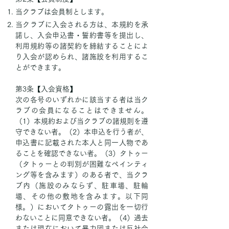
当クラブは会員制とします。
当クラブに入会される方は、本規約を承
諾し、入会申込書・誓約書等を提出し、
利用規約等の諸契約を締結することによ
り入会が認められ、諸施設を利用するこ
とができます。
第3条【入会資格】
次の各号のいずれかに該当する者は当ク
ラブの会員になることはできません。
（1）本規約および当クラブの諸規則を遵
守できない者。（2）本申込を行う者が、
申込書に記載された本人と同一人物であ
ることを確認できない者。（3）タトゥー
（タトゥーとの判別が困難なペインティ
ング等を含みます）のある者で、当クラ
ブ内（施設のみならず、駐車場、駐輪
場、その他の敷地を含みます。以下同
様。）においてタトゥーの露出を一切行
わないことに同意できない者。（4）過去
または現在において暴力団または反社会