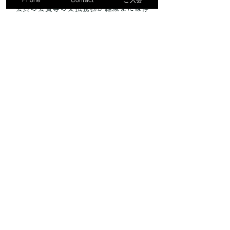
会員の会費等の支払義務が縮減または停
止されることはありません。（1）気象・
災害等により会員にその災害が及ぶと当
クラブが判断し、営業が困難と認めたと
き。（2）施設の点検、補修または改修を
するとき。（3）法令の制定、改廃、行政
指導、社会経済情勢の著しい変化、その
他止むを得ざる事由が発生したとき。
（4）その他当クラブが休業を必要と認め
るとき。
前項の場合、1週間前までにその旨を当ク
ラブのホームページにて告示します。た
だし、気象災害等によって緊急を要する
場合はこの限りではありません。
第16条【施設の閉鎖・変更】
当クラブは、次の理由により施設の全部
または一部を閉鎖、もしくは変更するこ
とがあります。（1）気象・災害等により
会員にその災害が及ぶと当クラブが判断
し、営業を不可能と認めたとき。（2）法